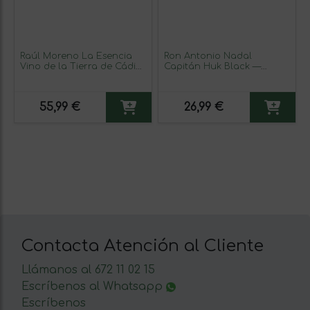
Raúl Moreno La Esencia
Ron Antonio Nadal
Vino de la Tierra de Cádiz
Capitán Huk Black —
75 cl Vino Tinto
Edición Negra Botellín
Miniatura 4 cl (Caja de 6
unidades)
55,99 €
26,99 €
Contacta Atención al Cliente
Llámanos al 672 11 02 15
Escríbenos al Whatsapp
Escríbenos