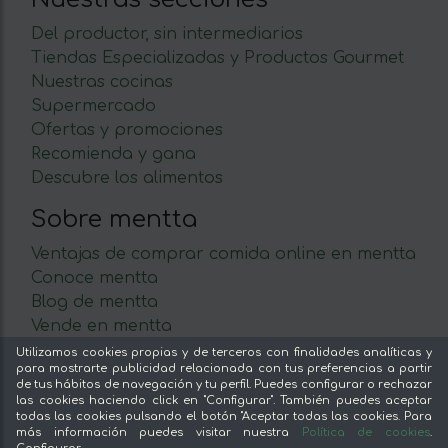
Del productor, sin intermediarios
Tiendas Especializadas y Productos Gourmet
Nuestras cocinas
Supermercado
Ofertas y promociones
Recomienda y gana
Descubre los alimentos
Sobre mentta
Ventajas de comprar comida online en mentta
Conoce mentta
Blog de mentta
Vende en mentta
Fidelización
Utilizamos cookies propias y de terceros con finalidades analíticas y
para mostrarte publicidad relacionada con tus preferencias a partir
Preguntas frecuentes
de tus hábitos de navegación y tu perfil. Puedes configurar o rechazar
las cookies haciendo click en "Configurar". También puedes aceptar
Legal
todas las cookies pulsando el botón "Aceptar todas las cookies. Para
más información puedes visitar nuestra
Política de cookies
.