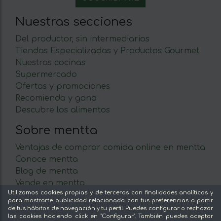
Nuestras secciones
Del productor, sin intermediarios
Tiendas Especializadas y Productos Gourmet
Nuestras cocinas
Supermercado
Ofertas y promociones
Recomienda y gana
Descubre los alimentos
Sobre mentta
Ventajas de comprar comida online en mentta
Conoce mentta
Blog de mentta
Vende en mentta
Utilizamos cookies propias y de terceros con finalidades analíticas y
Fidelización
para mostrarte publicidad relacionada con tus preferencias a partir
Preguntas frecuentes
de tus hábitos de navegación y tu perfil. Puedes configurar o rechazar
las cookies haciendo click en "Configurar". También puedes aceptar