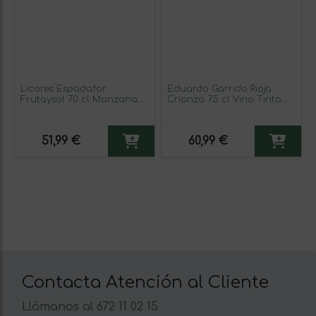
Licores Espadafor
Eduardo Garrido Rioja
Frutaysol 70 cl Manzana
Crianza 75 cl Vino Tinto
Sin Alcohol (Caja de 6
(Caja de 3 unidades)
unidades)
51,99 €
60,99 €
Contacta Atención al Cliente
Llámanos al 672 11 02 15