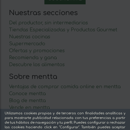
Nuestras secciones
Del productor, sin intermediarios
Tiendas Especializadas y Productos Gourmet
Nuestras cocinas
Supermercado
Ofertas y promociones
Recomienda y gana
Descubre los alimentos
Sobre mentta
Ventajas de comprar comida online en mentta
Conoce mentta
Blog de mentta
Vende en mentta
Utilizamos cookies propias y de terceros con finalidades analíticas y
Fidelización
para mostrarte publicidad relacionada con tus preferencias a partir
Preguntas frecuentes
de tus hábitos de navegación y tu perfil. Puedes configurar o rechazar
las cookies haciendo click en "Configurar". También puedes aceptar