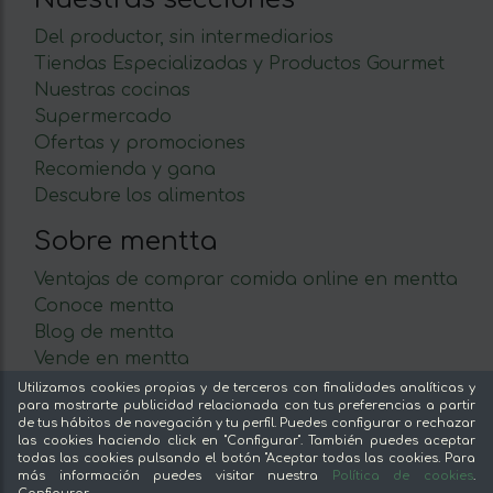
Del productor, sin intermediarios
Tiendas Especializadas y Productos Gourmet
Nuestras cocinas
Supermercado
Ofertas y promociones
Recomienda y gana
Descubre los alimentos
Sobre mentta
Ventajas de comprar comida online en mentta
Conoce mentta
Blog de mentta
Vende en mentta
Fidelización
Utilizamos cookies propias y de terceros con finalidades analíticas y
para mostrarte publicidad relacionada con tus preferencias a partir
Preguntas frecuentes
de tus hábitos de navegación y tu perfil. Puedes configurar o rechazar
las cookies haciendo click en "Configurar". También puedes aceptar
Legal
todas las cookies pulsando el botón "Aceptar todas las cookies. Para
más información puedes visitar nuestra
Política de cookies
.