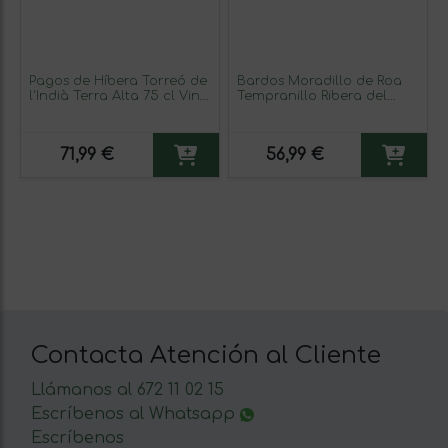
Pagos de Híbera Torreó de
Bardos Moradillo de Roa
l'Indià Terra Alta 75 cl Vino
Tempranillo Ribera del
Tinto (Caja de 3 unidades)
Duero 75 cl Vino Tinto
71,99 €
56,99 €
Contacta Atención al Cliente
Llámanos al 672 11 02 15
Escríbenos al Whatsapp
Escríbenos