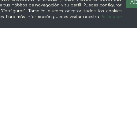
AC
e tus hábitos de navegación y tu perfil. Puedes configurar
 "Configurar". También puedes aceptar todas las cookies
es. Para más información puedes visitar nuestra
Política de
Sobre mentta
L
Ventajas de comprar comida online en
Av
mentta
Té
Conoce mentta
P
Blog de mentta
Ge
Vende en mentta
Fidelización
Preguntas frecuentes
© 2026 mentta — Todos los derechos reservados