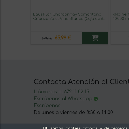
Laus Flor Chardonnay Somontano
«No he 
Crianza 75 cl Vino Blanco (Caja de 6
10.000 
unidades)
Mensaje
Premium
Blanca
65,99 €
67,99 €
Contacta Atención al Clien
Llámanos al 672 11 02 15
Escríbenos al Whatsapp
Escríbenos
De lunes a viernes de 8:30 a 14:00
Utilizamos cookies propias y de terceros