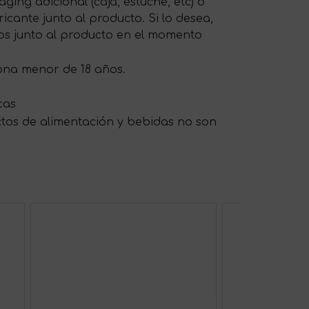
ing adicional (caja, estuche, etc) o
cante junto al producto. Si lo desea,
os junto al producto en el momento
sona menor de 18 años.
cas
ctos de alimentación y bebidas no son