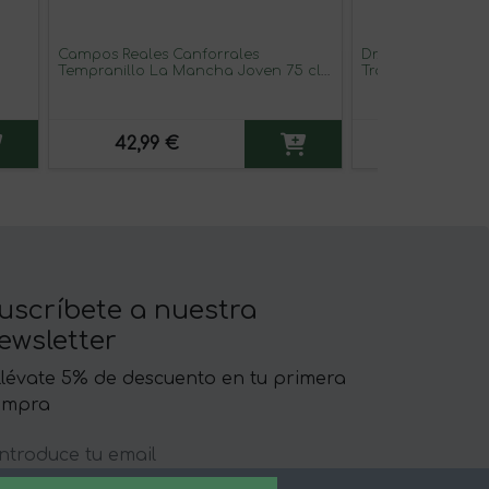
Campos Reales Canforrales
Dr. Koehler Kaise
Tempranillo La Mancha Joven 75 cl
Trocken — Seco R
Vino Tinto (Caja de 6 unidades)
Espumoso Blanco 
unidades)
42,99 €
93,99 €
uscríbete a nuestra
ewsletter
llévate 5% de descuento en tu primera
ompra