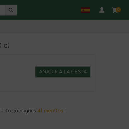
0
 cl
AÑADIR A LA CESTA
ducto consigues
41 menttos
!