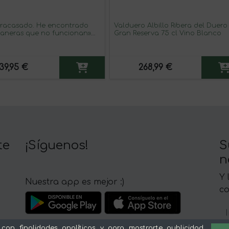
fracasado. He encontrado
Valduero Albillo Ribera del Duero
maneras que no funcionan»
Gran Reserva 75 cl Vino Blanco
 en una Botella. Vino Tinto
 Reserva MBE. Etiqueta
39,95 €
268,99 €
te
¡Síguenos!
S
n
Y 
Nuestra app es mejor :)
c
 con finalidades analíticas y para mostrarte publicidad