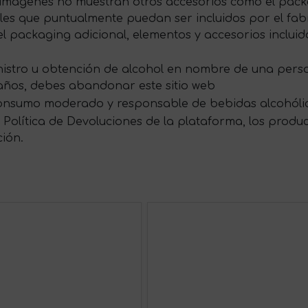
s imágenes no muestran otros accesorios como el packag
s que puntualmente puedan ser incluidos por el fabri
 packaging adicional, elementos y accesorios incluid
ministro u obtención de alcohol en nombre de una per
 años, debes abandonar este sitio web
onsumo moderado y responsable de bebidas alcohóli
Política de Devoluciones de la plataforma, los produ
ción.