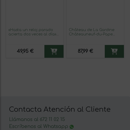
«Hasta un reloj parado
Château de La Gardine
acierta dos veces al día»
Châteauneuf-du-Pape
Mensaje en una Botella.
Traditional — Tradicional
Vino Tinto Premium
Crianza 75 cl Vino Tinto
Reserva MBS Martín
49,95 €
87,99 €
Berasategui System.
Etiqueta Azul
Contacta Atención al Cliente
Llámanos al 672 11 02 15
Escríbenos al Whatsapp