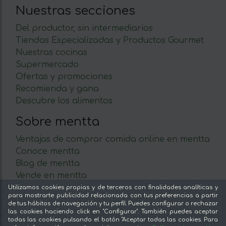
Nuestras secciones
Del productor, sin intermediarios
Tiendas Especializadas y Productos Gourmet
Nuestras cocinas
Supermercado
Ofertas y promociones
Recomienda y gana
Descubre los alimentos
Sobre mentta
Ventajas de comprar comida online en mentta
Conoce mentta
Blog de mentta
Vende en mentta
Fidelización
Utilizamos cookies propias y de terceros con finalidades analíticas y
para mostrarte publicidad relacionada con tus preferencias a partir
Preguntas frecuentes
de tus hábitos de navegación y tu perfil. Puedes configurar o rechazar
las cookies haciendo click en "Configurar". También puedes aceptar
Legal
todas las cookies pulsando el botón "Aceptar todas las cookies. Para