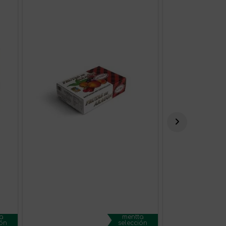
a
mentta
ión
selección