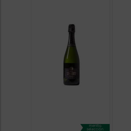
mentta
selección