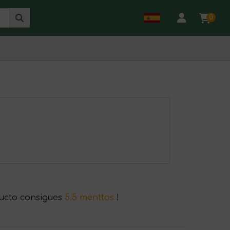
0
ucto consigues
5.5 menttos
!