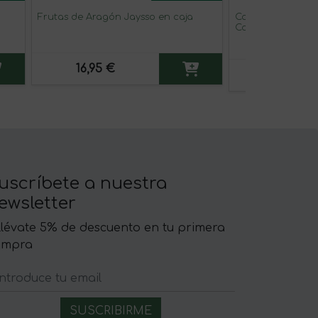
Frutas de Aragón Jaysso en caja
Codorniz escabe
Corral del Tío Ni
16,95 €
6,95 €
uscríbete a nuestra
ewsletter
llévate 5% de descuento en tu primera
ompra