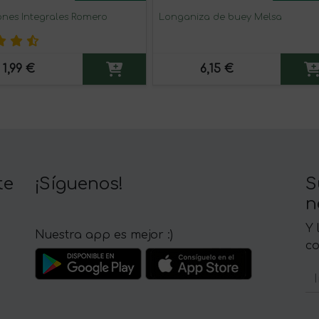
nes Integrales Romero
Longaniza de buey Melsa
1,99 €
6,15 €
te
¡Síguenos!
S
n
Y 
Nuestra app es mejor :)
c