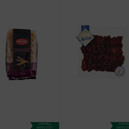
mentta
mentt
selección
selecc