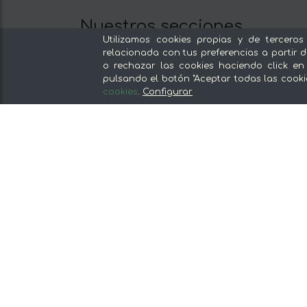
Nuestras secciones
Utilizamos cookies propias y de terceros
Del productor, sin intermediarios
relacionada con tus preferencias a partir d
Tiendas Especializadas y Productos
o rechazar las cookies haciendo click en
pulsando el botón "Aceptar todas las cooki
Gourmet
cookies
.
Configurar
Nuestras cocinas
Supermercado
Ofertas y promociones
Recomienda y gana
Descubre los alimentos