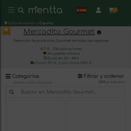
0
Estás enviando a:
España
Mercadito Gourmet
Selección de productos Gourmet de todas las regiones
4,7
236 valoraciones
Sin pedido mínimo
Envío en: 24 - 48 h
Desde 7,95 €, gratis desde 89,95 €
Categorías
Filtrar y ordenar
1688 productos
de Mercadito Gourmet