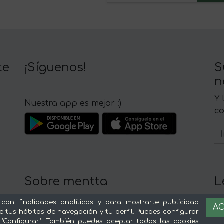
te
¡Síguenos!
S
n
Y 
Nuestra app es mejor :)
c
Sobre mentta
L
Ventajas de comprar comida online en
Av
 con finalidades analíticas y para mostrarte publicidad
AC
mentta
Té
e tus hábitos de navegación y tu perfil. Puedes configurar
 "Configurar". También puedes aceptar todas las cookies
Conoce mentta
P