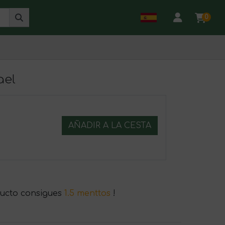
0
ael
AÑADIR A LA CESTA
ucto consigues
1.5 menttos
!