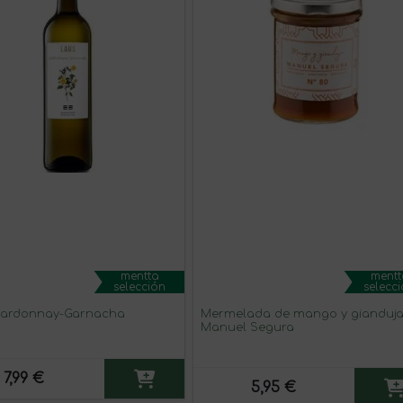
mentta
mentt
selección
selecc
hardonnay-Garnacha
Mermelada de mango y gianduj
Manuel Segura
7,99 €
5,95 €