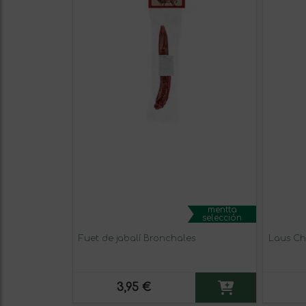
mentta
selección
Fuet de jabalí Bronchales
Laus C
3,95 €