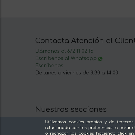
Contacta Atención al Clien
Llámanos al 672 11 02 15
Escríbenos al Whatsapp
Escríbenos
De lunes a viernes de 8:30 a 14:00
Nuestras secciones
Del productor, sin intermediarios
Utilizamos cookies propias y de terceros
Tiendas Especializadas y Productos
relacionada con tus preferencias a partir d
o rechazar las cookies haciendo click en
Gourmet