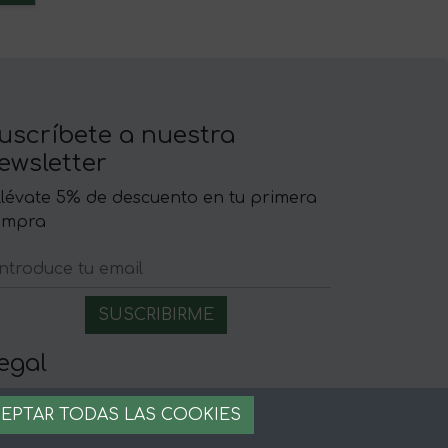
uscríbete a nuestra
ewsletter
llévate 5% de descuento en tu primera
ompra
egal
iso legal
EPTAR TODAS LAS COOKIES
rminos y condiciones
ago seguro