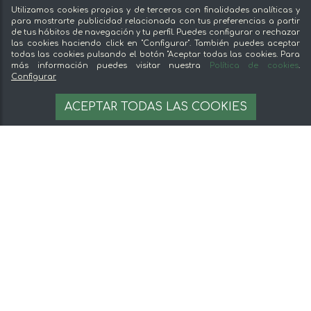
Vende en mentta
Utilizamos cookies propias y de terceros con finalidades analíticas y
Fidelización
para mostrarte publicidad relacionada con tus preferencias a partir
de tus hábitos de navegación y tu perfil. Puedes configurar o rechazar
Preguntas frecuentes
las cookies haciendo click en "Configurar". También puedes aceptar
todas las cookies pulsando el botón "Aceptar todas las cookies. Para
Legal
más información puedes visitar nuestra
Política de cookies
.
Configurar
Aviso legal
4,75 €
AÑADIR A LA CESTA
ACEPTAR TODAS LAS COOKIES
Términos y condiciones
4.75 €/unit
Pago seguro
Gestion de cookies
© 2026 mentta — Todos los derechos
reservados