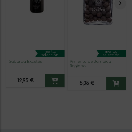
mentta
mentta
selección
selección
Gabarda Excelsis
Pimienta de Jamaica
Regional
12,95 €
5,05 €