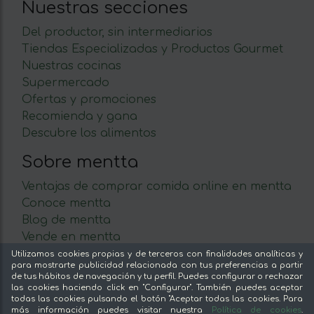
Nuestras secciones
Del productor, sin intermediarios
Tiendas Especializadas y Productos Gourmet
Nuestras cocinas
Supermercado
Ofertas y promociones
Recomienda y gana
Descubre los alimentos
Sobre mentta
Ventajas de comprar comida online en mentta
Conoce mentta
Blog de mentta
Vende en mentta
Fidelización
Utilizamos cookies propias y de terceros con finalidades analíticas y
para mostrarte publicidad relacionada con tus preferencias a partir
Preguntas frecuentes
de tus hábitos de navegación y tu perfil. Puedes configurar o rechazar
las cookies haciendo click en "Configurar". También puedes aceptar
Legal
todas las cookies pulsando el botón "Aceptar todas las cookies. Para
más información puedes visitar nuestra
Política de cookies
.