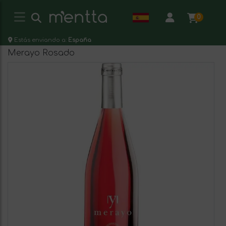
0
Estás enviando a:
España
Merayo Rosado