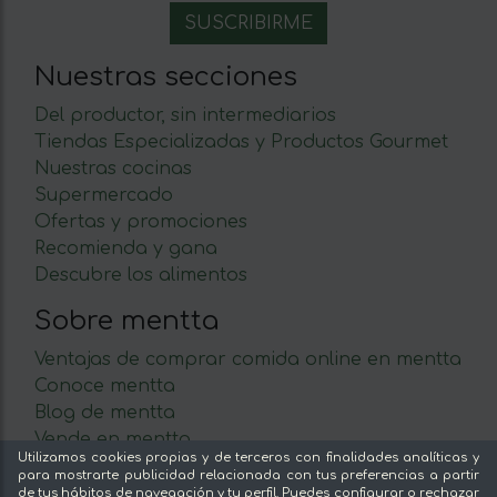
Nuestras secciones
Del productor, sin intermediarios
Tiendas Especializadas y Productos Gourmet
Nuestras cocinas
Supermercado
Ofertas y promociones
Recomienda y gana
Descubre los alimentos
Sobre mentta
Ventajas de comprar comida online en mentta
Conoce mentta
Blog de mentta
Vende en mentta
Utilizamos cookies propias y de terceros con finalidades analíticas y
Fidelización
para mostrarte publicidad relacionada con tus preferencias a partir
Preguntas frecuentes
de tus hábitos de navegación y tu perfil. Puedes configurar o rechazar