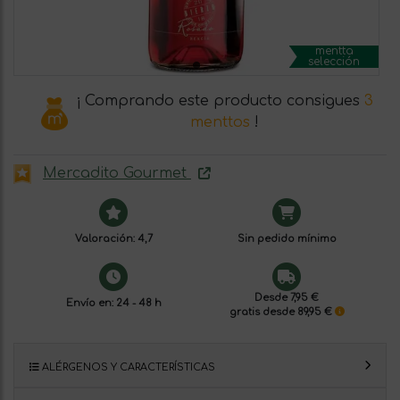
mentta
selección
¡ Comprando este producto consigues
3
menttos
!
Mercadito Gourmet
Valoración: 4,7
Sin pedido mínimo
Desde 7,95 €
Envío en: 24 - 48 h
gratis desde 89,95 €
ALÉRGENOS Y CARACTERÍSTICAS