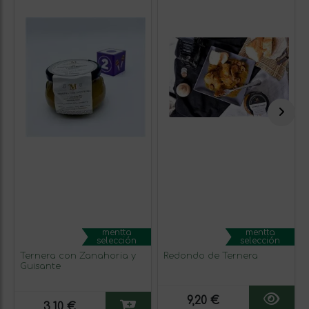
mentta
mentta
selección
selección
Ternera con Zanahoria y
Redondo de Ternera
Guisante
9,20 €
3,10 €