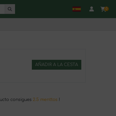
0
AÑADIR A LA CESTA
ucto consigues
2.5 menttos
!