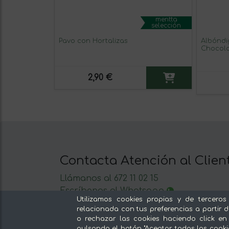
mentta
selección
Pavo con Hortalizas
Albóndi
Chocola
2,90 €
Contacta Atención al Clien
Llámanos al 672 11 02 15
Escríbenos al Whatsapp
Utilizamos cookies propias y de terceros
Escríbenos
relacionada con tus preferencias a partir d
De lunes a viernes de 8:30 a 14:00
o rechazar las cookies haciendo click en
pulsando el botón "Aceptar todas las cooki