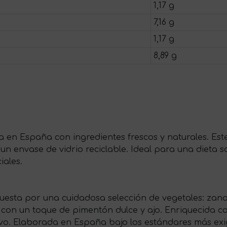
1,17 g
7,16 g
1,17 g
8,89 g
 en España con ingredientes frescos y naturales. Este
 un envase de vidrio reciclable. Ideal para una dieta
iales.
sta por una cuidadosa selección de vegetales: zanah
 con un toque de pimentón dulce y ajo. Enriquecida co
itivo. Elaborada en España bajo los estándares más ex