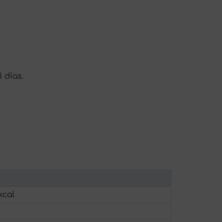
 días.
kcal