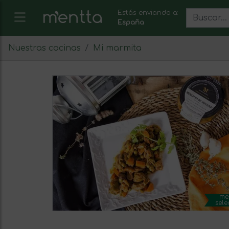
Estás enviando a:
España
Nuestras cocinas
Mi marmita
me
sele