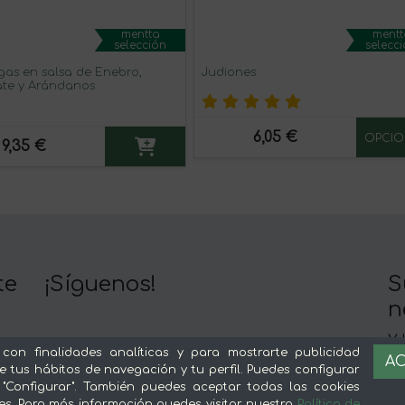
mentta
mentt
selección
selecc
gas en salsa de Enebro,
Judiones
te y Arándanos
6,05 €
OPCIO
9,35 €
te
¡Síguenos!
S
n
Y 
Nuestra app es mejor :)
 con finalidades analíticas y para mostrarte publicidad
AC
c
e tus hábitos de navegación y tu perfil. Puedes configurar
 "Configurar". También puedes aceptar todas las cookies
es. Para más información puedes visitar nuestra
Política de