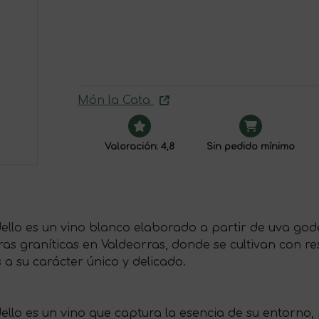
Món la Cata
Valoración: 4,8
Sin pedido mínimo
ello es un vino blanco elaborado a partir de uva gode
as graníticas en Valdeorras, donde se cultivan con re
 su carácter único y delicado.
ello es un vino que captura la esencia de su entorn