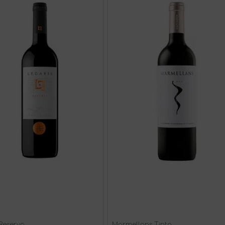
 Reserva
Marmellans Tinto