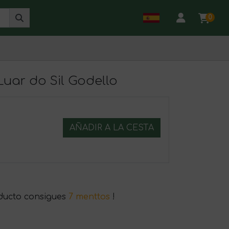
0
uar do Sil Godello
AÑADIR A LA CESTA
ducto consigues
7 menttos
!