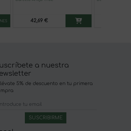
42,69 €
35,37 €
NES
uscríbete a nuestra
ewsletter
llévate 5% de descuento en tu primera
ompra