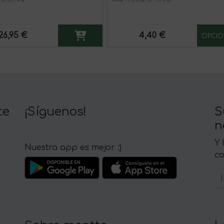
26,95 €
4,40 €
OPCIO
te
¡Síguenos!
S
n
Y 
Nuestra app es mejor :)
c