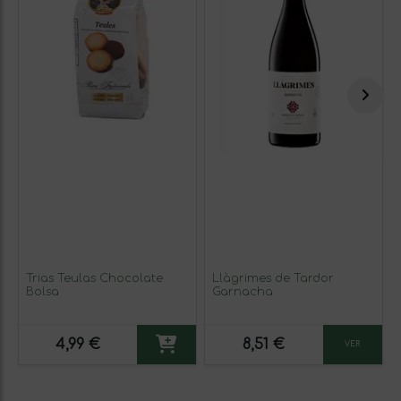
Trias Teulas Chocolate
Llàgrimes de Tardor
Bolsa
Garnacha
4,99 €
8,51 €
VER