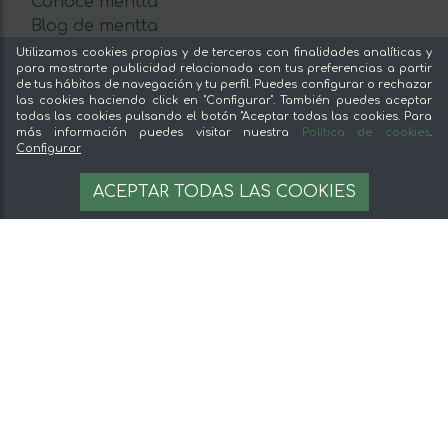
Conoce mentta
Blog de mentta
Vende en mentta
Utilizamos cookies propias y de terceros con finalidades analíticas y
para mostrarte publicidad relacionada con tus preferencias a partir
Fidelización
de tus hábitos de navegación y tu perfil. Puedes configurar o rechazar
Preguntas frecuentes
las cookies haciendo click en "Configurar". También puedes aceptar
todas las cookies pulsando el botón "Aceptar todas las cookies. Para
Legal
más información puedes visitar nuestra
Política de cookies
.
Configurar
19,41 €
Aviso legal
AÑADIR A LA CESTA
ACEPTAR TODAS LAS COOKIES
19.41 €/unit
Términos y condiciones
Pago seguro
Gestion de cookies