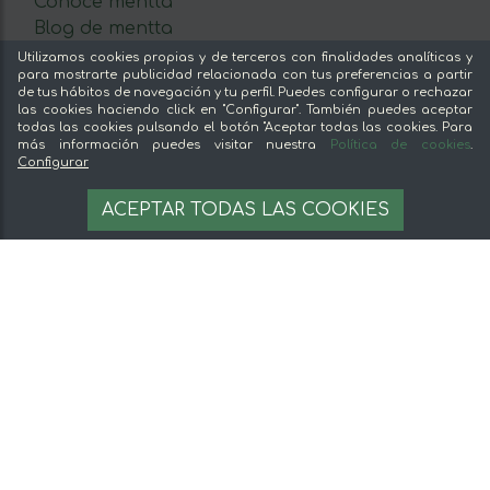
Conoce mentta
Blog de mentta
Vende en mentta
Utilizamos cookies propias y de terceros con finalidades analíticas y
para mostrarte publicidad relacionada con tus preferencias a partir
Fidelización
de tus hábitos de navegación y tu perfil. Puedes configurar o rechazar
Preguntas frecuentes
las cookies haciendo click en "Configurar". También puedes aceptar
todas las cookies pulsando el botón "Aceptar todas las cookies. Para
Legal
más información puedes visitar nuestra
Política de cookies
.
Configurar
4,89 €
Aviso legal
AÑADIR A LA CESTA
ACEPTAR TODAS LAS COOKIES
4.89 €/unit
Términos y condiciones
Pago seguro
Gestion de cookies