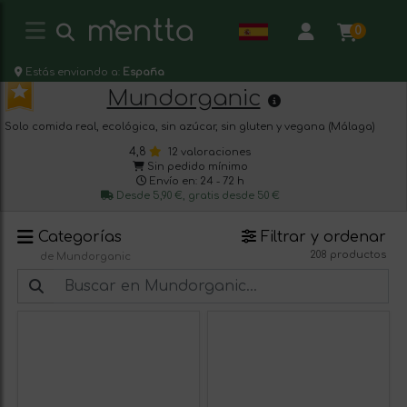
0
Estás enviando a:
España
Mundorganic
Solo comida real, ecológica, sin azúcar, sin gluten y vegana (Málaga)
4,8
12 valoraciones
Sin pedido mínimo
Envío en: 24 - 72 h
Desde 5,90 €, gratis desde 50 €
Categorías
Filtrar y ordenar
208 productos
de Mundorganic