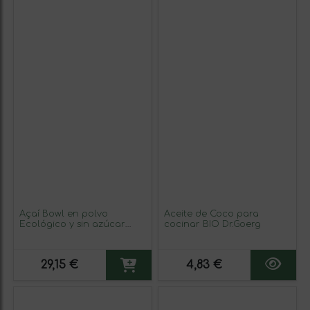
Açaí Bowl en polvo
Aceite de Coco para
Ecológico y sin azúcar
cocinar BIO Dr.Goerg
500g
29,15 €
4,83 €