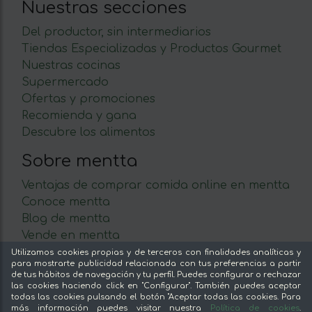
Nuestras secciones
Del productor, sin intermediarios
Tiendas Especializadas y Productos Gourmet
Nuestras cocinas
Supermercado
Ofertas y promociones
Recomienda y gana
Descubre los alimentos
Sobre mentta
Ventajas de comprar comida online en mentta
Conoce mentta
Blog de mentta
Vende en mentta
Fidelización
Utilizamos cookies propias y de terceros con finalidades analíticas y
para mostrarte publicidad relacionada con tus preferencias a partir
Preguntas frecuentes
de tus hábitos de navegación y tu perfil. Puedes configurar o rechazar
las cookies haciendo click en "Configurar". También puedes aceptar
Legal
todas las cookies pulsando el botón "Aceptar todas las cookies. Para
más información puedes visitar nuestra
Política de cookies
.