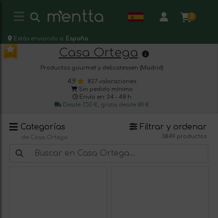
0
Estás enviando a:
España
Casa Ortega
Productos gourmet y delicatessen (Madrid)
4,9
827 valoraciones
Sin pedido mínimo
Envío en: 24 - 48 h
Desde 7,50 €, gratis desde 80 €
Categorías
Filtrar y ordenar
3849 productos
de Casa Ortega