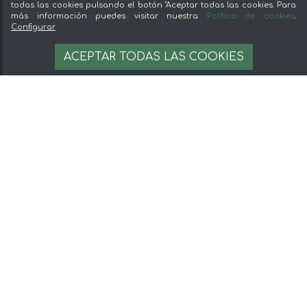
todas las cookies pulsando el botón "Aceptar todas las cookies. Para
más información puedes visitar nuestra
Política de cookies
.
Configurar
ACEPTAR TODAS LAS COOKIES