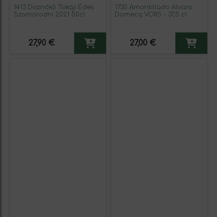
1413 Disznókó Tokaji Édes
1730 Amontillado Álvaro
Szamorodni 2021 50cl
Domecq VORS - 37,5 cl
27,90 €
27,00 €