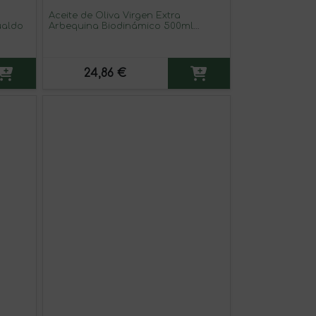
Aceite de Oliva Virgen Extra
ualdo
Arbequina Biodinámico 500ml
Castillo de Canena
24,86 €