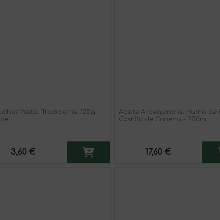
uches Pastel Tradicional 125g
Aceite Arbequino al Humo de 
oell
Castillo de Canena - 250ml
3,60 €
17,60 €