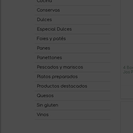
Cocina
Conservas
Dulces
Especial Dulces
Foies y patés
Panes
Panettones
Pescados y mariscos
4 Bo
Jos P
Platos preparados
Productos destacados
Quesos
Sin gluten
Vinos