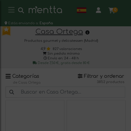
0
Estás enviando a:
España
Casa Ortega
Productos gourmet y delicatessen (Madrid)
4,9
827 valoraciones
Sin pedido mínimo
Envío en: 24 - 48 h
Desde 7,50 €, gratis desde 80 €
Categorías
Filtrar y ordenar
3852 productos
de Casa Ortega