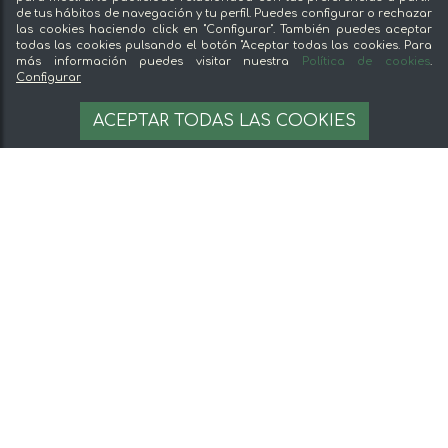
de tus hábitos de navegación y tu perfil. Puedes configurar o rechazar
las cookies haciendo click en "Configurar". También puedes aceptar
todas las cookies pulsando el botón "Aceptar todas las cookies. Para
más información puedes visitar nuestra
Política de cookies
.
Configurar
ACEPTAR TODAS LAS COOKIES