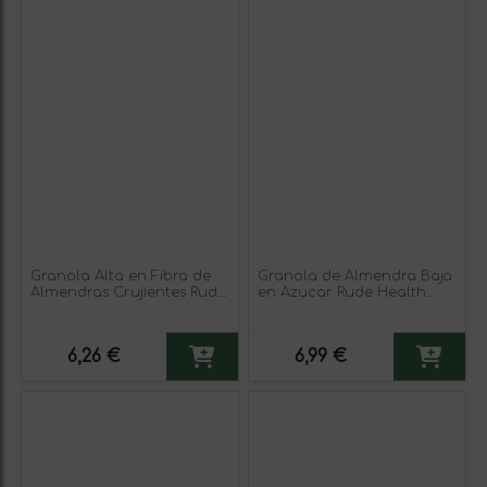
Granola Alta en Fibra de
Granola de Almendra Baja
Almendras Crujientes Rude
en Azucar Rude Health
Health 400g
400g
6,26 €
6,99 €