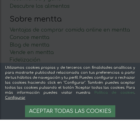
Descubre los alimentos
Sobre mentta
Ventajas de comprar comida online en mentta
Conoce mentta
Blog de mentta
Vende en mentta
Fidelización
Preguntas frecuentes
Utilizamos cookies propias y de terceros con finalidades analíticas y
para mostrarte publicidad relacionada con tus preferencias a partir
de tus hábitos de navegación y tu perfil. Puedes configurar o rechazar
Legal
las cookies haciendo click en "Configurar". También puedes aceptar
todas las cookies pulsando el botón "Aceptar todas las cookies. Para
Aviso legal
más información puedes visitar nuestra
Política de cookies
.
Configurar
Términos y condiciones
27,20 €
Pago seguro
AÑADIR A LA CESTA
ACEPTAR TODAS LAS COOKIES
77.71 €/L
Gestion de cookies