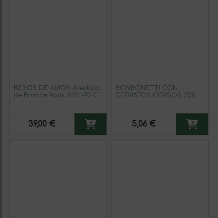
BESOS DE AMOR -Medalla
BONBONETTI CON
de Bronce París 2012 -70 CL
CEDRATOS CORSOS 250
35%
KGS
39,00 €
5,06 €