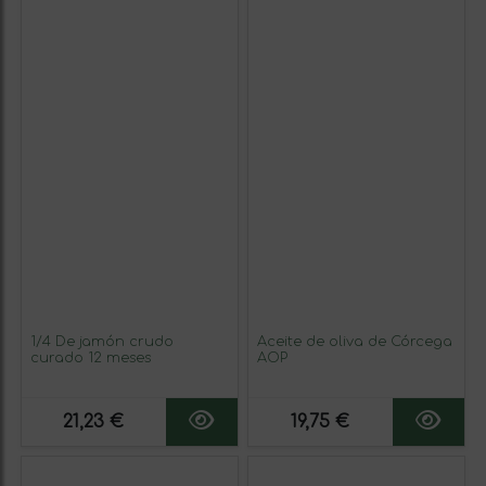
1/4 De jamón crudo
Aceite de oliva de Córcega
curado 12 meses
AOP
21,23 €
19,75 €