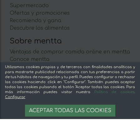
Supermercado
Ofertas y promociones
Recomienda y gana
Descubre los alimentos
Sobre mentta
Ventajas de comprar comida online en mentta
Conoce mentta
Blog de mentta
Utilizamos cookies propias y de terceros con finalidades analíticas y
para mostrarte publicidad relacionada con tus preferencias a partir
Vende en mentta
de tus hábitos de navegación y tu perfil. Puedes configurar o rechazar
Fidelización
las cookies haciendo click en "Configurar". También puedes aceptar
todas las cookies pulsando el botón "Aceptar todas las cookies. Para
Preguntas frecuentes
más información puedes visitar nuestra
Política de cookies
.
Sin stock
Configurar
Legal
AVÍSAME CUANDO ESTÉ DISPONIBLE
ACEPTAR TODAS LAS COOKIES
Aviso legal
Términos y condiciones
Pago seguro
Gestion de cookies