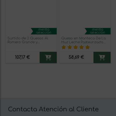
mentta
mentta
selección
selección
Surtido de 2 Quesos: Al
Queso en Manteca De La
Romero Grande y
Huz Leche Pasteurizada
Manchego Pequeño
Mediano
107,17 €
58,69 €
Contacta Atención al Cliente