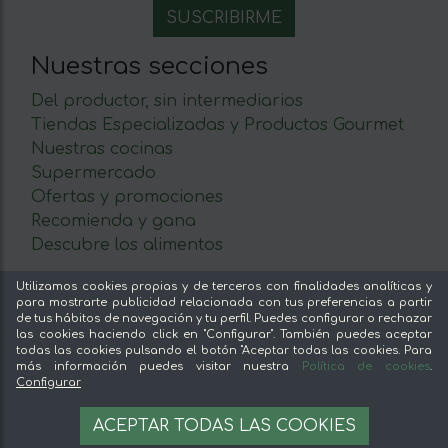
Nuestras secciones
Del productor, sin intermediarios
Tiendas Especializadas y Productos Gourmet
Nuestras cocinas
Supermercado
Ofertas y promociones
Recomienda y gana
Descubre los alimentos
Sobre mentta
Utilizamos cookies propias y de terceros con finalidades analíticas y
para mostrarte publicidad relacionada con tus preferencias a partir
de tus hábitos de navegación y tu perfil. Puedes configurar o rechazar
Ventajas de comprar comida online en mentta
las cookies haciendo click en "Configurar". También puedes aceptar
Conoce mentta
todas las cookies pulsando el botón "Aceptar todas las cookies. Para
más información puedes visitar nuestra
Política de cookies
.
Blog de mentta
Configurar
Vende en mentta
Fidelización
23,20 €
AÑADIR A LA CESTA
ACEPTAR TODAS LAS COOKIES
Preguntas frecuentes