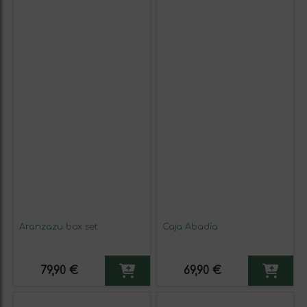
Aranzazu box set
Caja Abadía
79,90 €
69,90 €