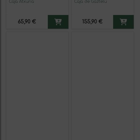
Caja Atxuria
Caja de Gaztelu
65,90 €
155,90 €