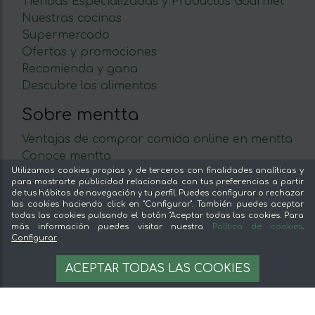
Tiendas Especializadas y Productos Gourmet
Nuestras cocinas
Supermercado
Ofertas y promociones
Recomienda y gana
Descubre los alimentos
Sobre mentta
Ventajas de comprar comida online en mentta
Conoce mentta
Utilizamos cookies propias y de terceros con finalidades analíticas y
Blog de mentta
para mostrarte publicidad relacionada con tus preferencias a partir
Vende en mentta
de tus hábitos de navegación y tu perfil. Puedes configurar o rechazar
las cookies haciendo click en "Configurar". También puedes aceptar
Fidelización
todas las cookies pulsando el botón "Aceptar todas las cookies. Para
Preguntas frecuentes
más información puedes visitar nuestra
Política de cookies
.
Configurar
Legal
55,00 €
OPCIONES
ACEPTAR TODAS LAS COOKIES
Aviso legal
Términos y condiciones
Pago seguro