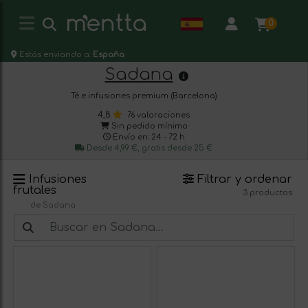
0
Estás enviando a:
España
Sadana
Té e infusiones premium (Barcelona)
4,8
76 valoraciones
Sin pedido mínimo
Envío en: 24 - 72 h
Desde 4,99 €, gratis desde 25 €
Infusiones
Filtrar y ordenar
frutales
3 productos
de Sadana