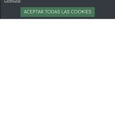
Configurar
ACEPTAR TODAS LAS COOKIES
Paté de calabaza Eco
Paté de setas Eco
3,20 €
3,40 €
Tarro Verde elabora sus conservas ecológicas
de manera artesanal en la Serranía de
Cuenca. El proyecto nace de la idea de