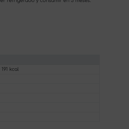
ner refrigerado y consumir en 3 meses.
 191 kcal