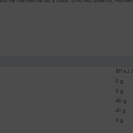
ado de fuentes de luz y calor. Una vez abierto, mante
811 kJ /
0 g
0 g
45 g
41 g
0 g