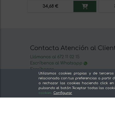
34,68 €
Contacta Atención al Clien
Llámanos al 672 11 02 15
Escríbenos al Whatsapp
Escríbenos
Utilizamos cookies propias y de terceros
De lunes a viernes de 8:30 a 14:00
relacionada con tus preferencias a partir d
o rechazar las cookies haciendo click en
pulsando el botón "Aceptar todas las cooki
cookies
.
Configurar
Nuestras secciones