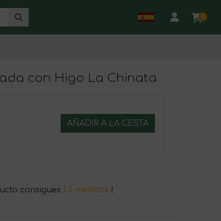
0
ada con Higo La Chinata
AÑADIR A LA CESTA
ucto consigues
1.5 menttos
!