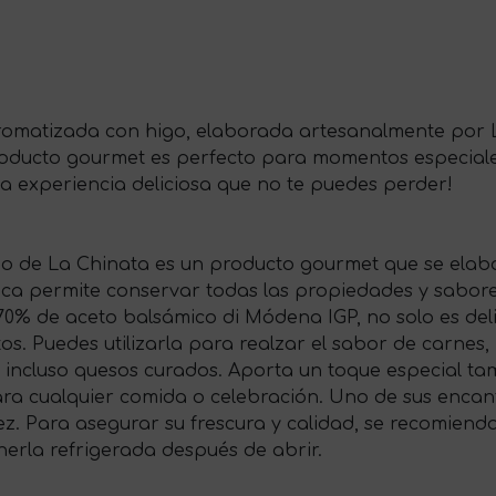
romatizada con higo, elaborada artesanalmente por La
oducto gourmet es perfecto para momentos especiales.
na experiencia deliciosa que no te puedes perder!
 de La Chinata es un producto gourmet que se elabor
ica permite conservar todas las propiedades y sabore
70% de aceto balsámico di Módena IGP, no solo es del
s. Puedes utilizarla para realzar el sabor de carnes,
 incluso quesos curados. Aporta un toque especial ta
para cualquier comida o celebración. Uno de sus encan
z. Para asegurar su frescura y calidad, se recomienda
enerla refrigerada después de abrir.