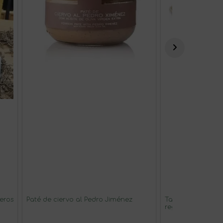
eros
Paté de ciervo al Pedro Jiménez
Tableta de choco
regalo eres tu"