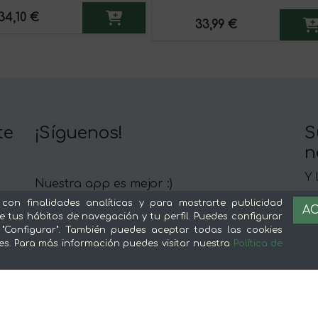
34,10 €
33,99 €
te
¡Síguenos!
S
n
Y 
Nuestra app es mejor :)
c
 con finalidades analíticas y para mostrarte publicidad
AC
e tus hábitos de navegación y tu perfil. Puedes configurar
 "Configurar". También puedes aceptar todas las cookies
es. Para más información puedes visitar nuestra
Política de
Sobre mentta
L