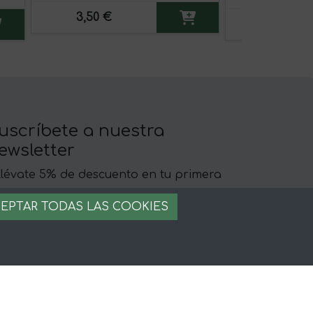
3,50 €
7,65 €
uscríbete a nuestra
ewsletter
llévate 5% de descuento en tu primera
ompra
EPTAR TODAS LAS COOKIES
egal