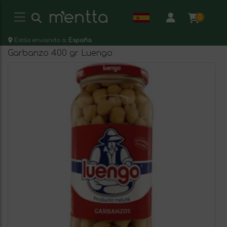
0
Estás enviando a:
España
Garbanzo 400 gr Luengo