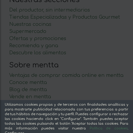
Del productor, sin intermediarios
Tiendas Especializadas y Productos Gourmet
Nuestras cocinas
Supermercado
Ofertas y promociones
Recomienda y gana
Descubre los alimentos
Sobre mentta
Ventajas de comprar comida online en mentta
Conoce mentta
Blog de mentta
Vende en mentta
Fidelización
Utilizamos cookies propias y de terceros con finalidades analíticas y
para mostrarte publicidad relacionada con tus preferencias a partir
Preguntas frecuentes
de tus hábitos de navegación y tu perfil. Puedes configurar o rechazar
las cookies haciendo click en "Configurar". También puedes aceptar
Legal
todas las cookies pulsando el botón "Aceptar todas las cookies. Para
más información puedes visitar nuestra
Política de cookies
.