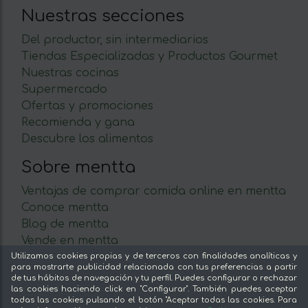
Nuestras secciones
Del productor, sin intermediarios
Tiendas Especializadas y Productos Gourmet
Nuestras cocinas
Supermercado
Ofertas y promociones
Recomienda y gana
Descubre los alimentos
Sobre mentta
Ventajas de comprar comida online en mentta
Conoce mentta
Blog de mentta
Vende en mentta
Fidelización
Utilizamos cookies propias y de terceros con finalidades analíticas y
para mostrarte publicidad relacionada con tus preferencias a partir
Preguntas frecuentes
de tus hábitos de navegación y tu perfil. Puedes configurar o rechazar
las cookies haciendo click en "Configurar". También puedes aceptar
Legal
todas las cookies pulsando el botón "Aceptar todas las cookies. Para