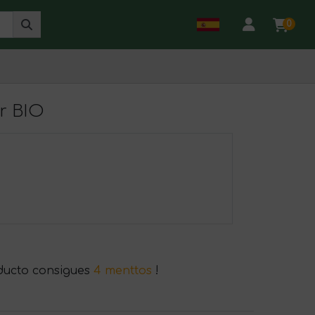
0
r BIO
ducto consigues
4 menttos
!