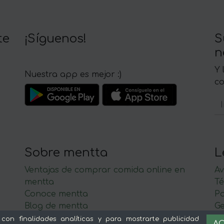
te
¡Síguenos!
S
n
Y 
Nuestra app es mejor :)
c
Sobre mentta
L
Ventajas de comprar comida online en
Av
mentta
Té
Conoce mentta
P
Blog de mentta
Ge
Vende en mentta
 con finalidades analíticas y para mostrarte publicidad