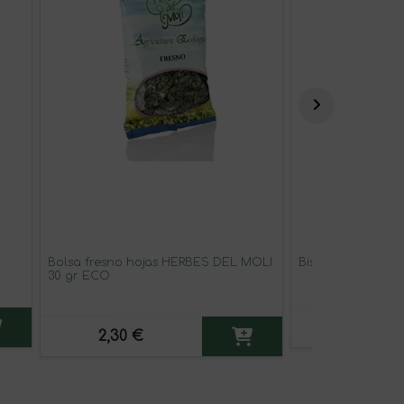
Bolsa fresno hojas HERBES DEL MOLI
Biscote kamut A
30 gr ECO
4,98 €
2,30 €