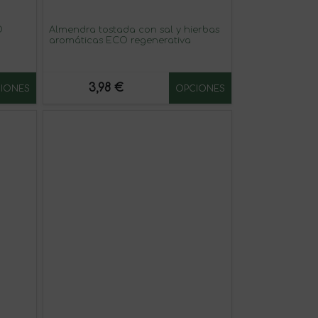
O
Almendra tostada con sal y hierbas
aromáticas ECO regenerativa
3,98 €
IONES
OPCIONES