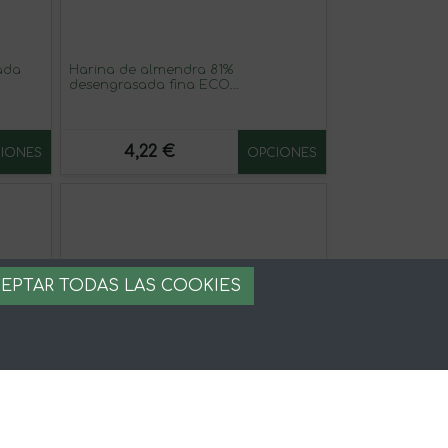
ada
Harina de almendra 81%
desengrasada fina ECO
regenerativa
4,22 €
IONES
OPCIONES
EPTAR TODAS LAS COOKIES