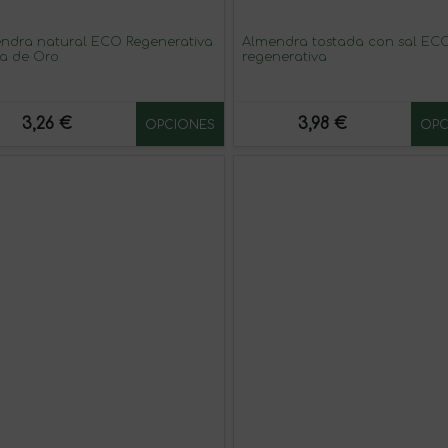
ndra natural ECO Regenerativa
Almendra tostada con sal EC
ta de Oro
regenerativa
3,26 €
3,98 €
OPCIONES
OPC