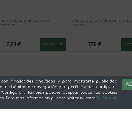
ndra tostada sin sal ECO
Chocolate con Almendra tost
nerativa
con sal
3,98 €
7,70 €
OPCIONES
OPC
 con finalidades analíticas y para mostrarte publicidad
AC
e tus hábitos de navegación y tu perfil. Puedes configurar
 "Configurar". También puedes aceptar todas las cookies
es. Para más información puedes visitar nuestra
Política de