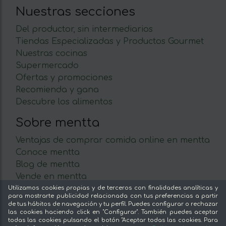
Nuestras secciones
Del productor, sin intermediarios
Tiendas Especializadas y Productos Gourmet
Nuestras cocinas
Supermercado
Ofertas y promociones
Recomienda y gana
Descubre los alimentos
Sobre mentta
Ventajas de comprar comida online en mentta
Conoce mentta
Blog de mentta
Vende en mentta
Fidelización
Utilizamos cookies propias y de terceros con finalidades analíticas y
para mostrarte publicidad relacionada con tus preferencias a partir
Preguntas frecuentes
de tus hábitos de navegación y tu perfil. Puedes configurar o rechazar
las cookies haciendo click en "Configurar". También puedes aceptar
Legal
todas las cookies pulsando el botón "Aceptar todas las cookies. Para