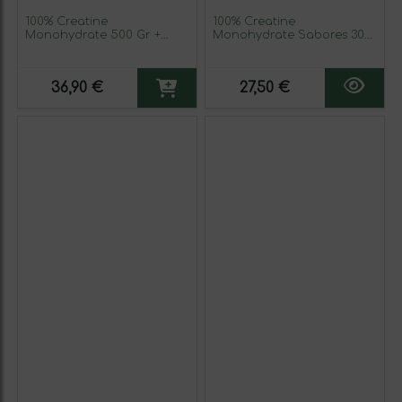
100% Creatine
100% Creatine
Monohydrate 500 Gr +
Monohydrate Sabores 300
¡SHAKER Fitnesszone de
Gr
REGALO!
36,90 €
27,50 €