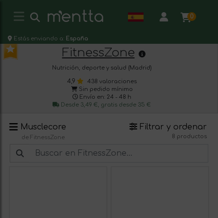
0
Estás enviando a:
España
FitnessZone
Nutrición, deporte y salud (Madrid)
4,9
438 valoraciones
Sin pedido mínimo
Envío en: 24 - 48 h
Desde 3,49 €, gratis desde 35 €
Musclecore
Filtrar y ordenar
8 productos
de FitnessZone