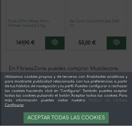
Pure CFM Whey Nitro
Re-Core Concentrate 540
Protein Isolate 2 Kg
Gr
149,90 €
55,00 €
En FitnessZone puedes comprar Musclecore.
También puedes leer la opinión de otros
Utilizamos cookies propias y de terceros con finalidades analíticas y
para mostrarte publicidad relacionada con tus preferencias a partir
usuarios sobre los productos, para que hagas
de tus hábitos de navegación y tu perfil. Puedes configurar o rechazar
la mejor compra.
las cookies haciendo click en "Configurar". También puedes aceptar
todas las cookies pulsando el botón "Aceptar todas las cookies. Para
más información puedes visitar nuestra
Política de cookies
.
Información sobre las Condiciones de venta
Configurar
del vendedor
ACEPTAR TODAS LAS COOKIES