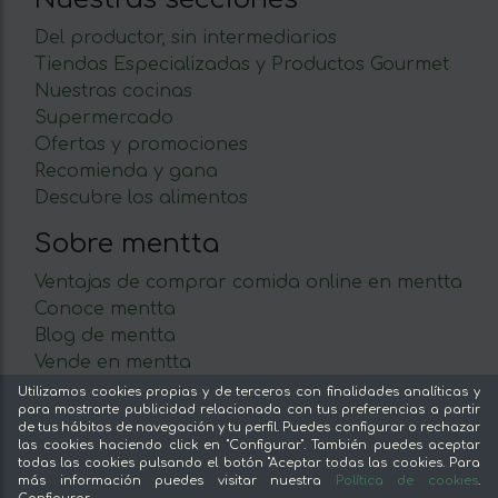
Del productor, sin intermediarios
Tiendas Especializadas y Productos Gourmet
Nuestras cocinas
Supermercado
Ofertas y promociones
Recomienda y gana
Descubre los alimentos
Sobre mentta
Ventajas de comprar comida online en mentta
Conoce mentta
Blog de mentta
Vende en mentta
Fidelización
Utilizamos cookies propias y de terceros con finalidades analíticas y
para mostrarte publicidad relacionada con tus preferencias a partir
Preguntas frecuentes
de tus hábitos de navegación y tu perfil. Puedes configurar o rechazar
las cookies haciendo click en "Configurar". También puedes aceptar
Legal
todas las cookies pulsando el botón "Aceptar todas las cookies. Para
más información puedes visitar nuestra
Política de cookies
.