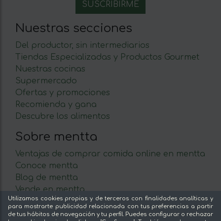
Nuestras secciones
Del productor, sin intermediarios
Tiendas Especializadas y Productos Gourmet
Nuestras cocinas
Supermercado
Ofertas y promociones
Recomienda y gana
Descubre los alimentos
Sobre mentta
Ventajas de comprar comida online en mentta
Conoce mentta
Blog de mentta
Vende en mentta
Utilizamos cookies propias y de terceros con finalidades analíticas y
Fidelización
para mostrarte publicidad relacionada con tus preferencias a partir
Preguntas frecuentes
de tus hábitos de navegación y tu perfil. Puedes configurar o rechazar