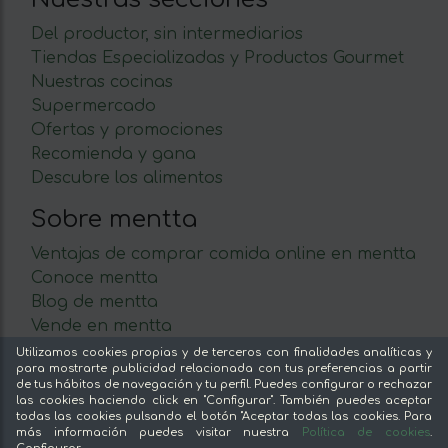
Del productor, sin intermediarios
Tiendas Especializadas y Productos Gourmet
Nuestras cocinas
Supermercado
Ofertas y promociones
Recomienda y gana
Descubre los alimentos
Sobre mentta
Ventajas de comprar comida online en mentta
Conoce mentta
Blog de mentta
Vende en mentta
Fidelización
Utilizamos cookies propias y de terceros con finalidades analíticas y
para mostrarte publicidad relacionada con tus preferencias a partir
Preguntas frecuentes
de tus hábitos de navegación y tu perfil. Puedes configurar o rechazar
las cookies haciendo click en "Configurar". También puedes aceptar
Legal
todas las cookies pulsando el botón "Aceptar todas las cookies. Para
más información puedes visitar nuestra
Política de cookies
.