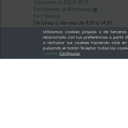
Llámanos al 672 11 02 15
Escríbenos al Whatsapp
Escríbenos
De lunes a viernes de 8:30 a 14:00
Utilizamos cookies propias y de terceros
relacionada con tus preferencias a partir d
o rechazar las cookies haciendo click en
pulsando el botón "Aceptar todas las cooki
cookies
.
Configurar
Nuestras secciones
Del productor, sin intermediarios
Tiendas Especializadas y Productos
Gourmet
Nuestras cocinas
Supermercado
Ofertas y promociones
Recomienda y gana
Descubre los alimentos