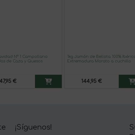
º 1 Campollano
1kg Jamón de Bellota 100% Ibéric
os de Caza y Quesos
Extremadura Morato a cuchillo
47,95 €
144,95 €
te
¡Síguenos!
S