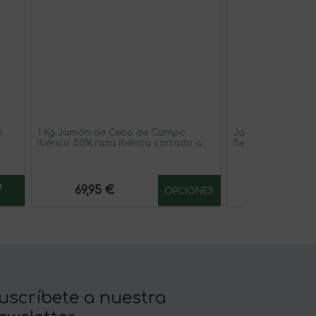
o
1 Kg Jamón de Cebo de Campo
Jamón de Bellota
Ibérico 50% raza ibérica cortado a
Selección Jamon
tapita
69,95 €
459,95 €
OPCIONES
uscríbete a nuestra