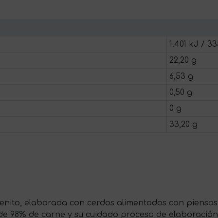
1.401 kJ / 33
22,20 g
6,53 g
0,50 g
0 g
33,20 g
 Benito, elaborada con cerdos alimentados con pienso
de 98% de carne y su cuidado proceso de elaboración