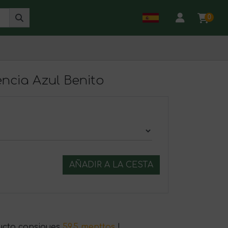
0
encia Azul Benito
AÑADIR A LA CESTA
ucto consigues
59.5 menttos
!