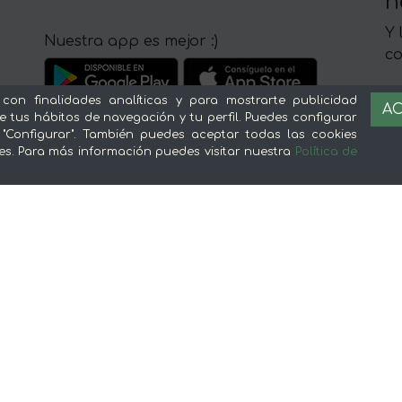
n
Y 
Nuestra app es mejor :)
c
 con finalidades analíticas y para mostrarte publicidad
AC
e tus hábitos de navegación y tu perfil. Puedes configurar
 "Configurar". También puedes aceptar todas las cookies
es. Para más información puedes visitar nuestra
Política de
Sobre mentta
L
Ventajas de comprar comida online en
Av
mentta
Té
Conoce mentta
P
Blog de mentta
Ge
Vende en mentta
Fidelización
Preguntas frecuentes