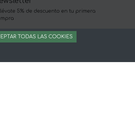
ewsletter
llévate 5% de descuento en tu primera
ompra
EPTAR TODAS LAS COOKIES
egal
iso legal
rminos y condiciones
ago seguro
stion de cookies