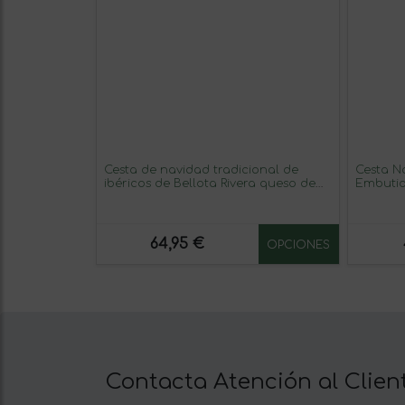
Cesta de navidad tradicional de
Cesta Navidad N
ibéricos de Bellota Rivera queso de
Embutid
oveja y Panceta
64,95 €
OPCIONES
Contacta Atención al Clien