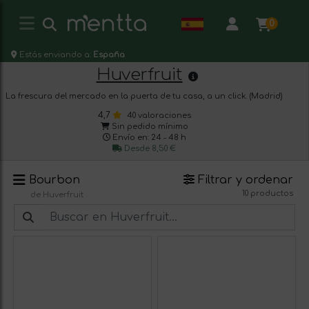
0
Estás enviando a:
España
Huverfruit
La frescura del mercado en la puerta de tu casa, a un click. (Madrid)
4,7
40 valoraciones
Sin pedido mínimo
Envío en: 24 - 48 h
Desde 8,50 €
Bourbon
Filtrar y ordenar
10 productos
de Huverfruit