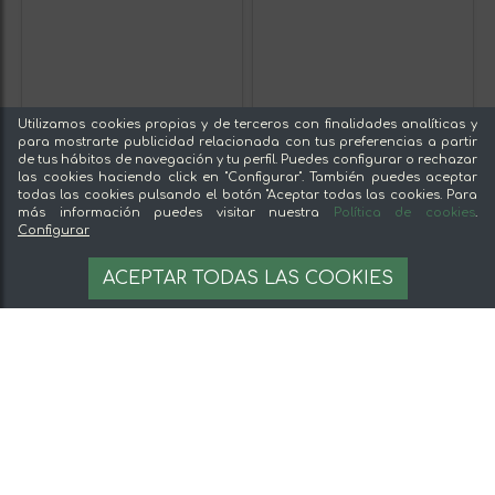
Utilizamos cookies propias y de terceros con finalidades analíticas y
para mostrarte publicidad relacionada con tus preferencias a partir
de tus hábitos de navegación y tu perfil. Puedes configurar o rechazar
las cookies haciendo click en "Configurar". También puedes aceptar
todas las cookies pulsando el botón "Aceptar todas las cookies. Para
más información puedes visitar nuestra
Política de cookies
.
Configurar
ACEPTAR TODAS LAS COOKIES