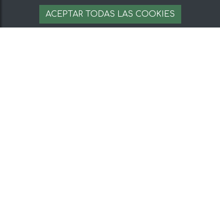
ACEPTAR TODAS LAS COOKIES
QUESO DE RULO DE
QUESO EN ACEITE DE
CABRA PRESIDENT 180GR
OLIVA DULCINEA
6,88 €
34,89 €