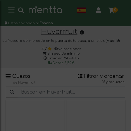
0
Estás enviando a:
España
Huverfruit
La frescura del mercado en la puerta de tu casa, a un click. (Madrid)
4,7
40 valoraciones
Sin pedido mínimo
Envío en: 24 - 48 h
Desde 8,50 €
Quesos
Filtrar y ordenar
18 productos
de Huverfruit