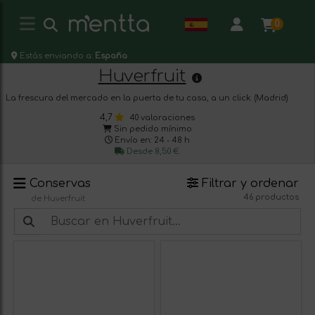
0
Estás enviando a:
España
Huverfruit
La frescura del mercado en la puerta de tu casa, a un click. (Madrid)
4,7
40 valoraciones
Sin pedido mínimo
Envío en: 24 - 48 h
Desde 8,50 €
Conservas
Filtrar y ordenar
46 productos
de Huverfruit