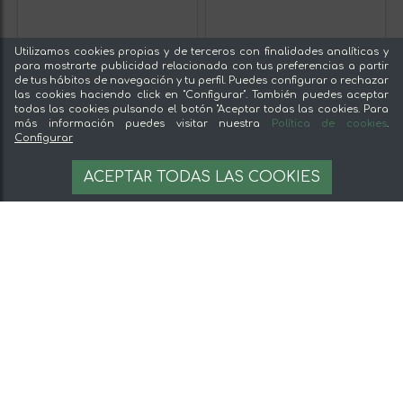
Utilizamos cookies propias y de terceros con finalidades analíticas y
para mostrarte publicidad relacionada con tus preferencias a partir
de tus hábitos de navegación y tu perfil. Puedes configurar o rechazar
las cookies haciendo click en "Configurar". También puedes aceptar
todas las cookies pulsando el botón "Aceptar todas las cookies. Para
más información puedes visitar nuestra
Política de cookies
.
Configurar
ACEPTAR TODAS LAS COOKIES