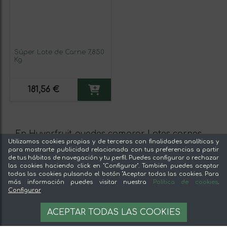
Súper Lote de Carne 7,850
Kg
181,56 €
En Huverfruit puedes comprar Lotes carnes.
Utilizamos cookies propias y de terceros con finalidades analíticas y
También puedes leer la opinión de otros
para mostrarte publicidad relacionada con tus preferencias a partir
usuarios sobre los productos, para que hagas
de tus hábitos de navegación y tu perfil. Puedes configurar o rechazar
las cookies haciendo click en "Configurar". También puedes aceptar
la mejor compra.
todas las cookies pulsando el botón "Aceptar todas las cookies. Para
más información puedes visitar nuestra
Política de cookies
.
Información sobre las Condiciones de venta
Configurar
del vendedor
ACEPTAR TODAS LAS COOKIES