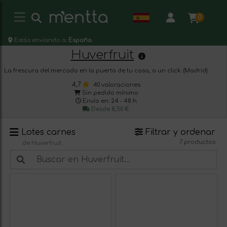
0
Estás enviando a:
España
Huverfruit
La frescura del mercado en la puerta de tu casa, a un click. (Madrid)
4,7
40 valoraciones
Sin pedido mínimo
Envío en: 24 - 48 h
Desde 8,50 €
Lotes carnes
Filtrar y ordenar
7 productos
de Huverfruit