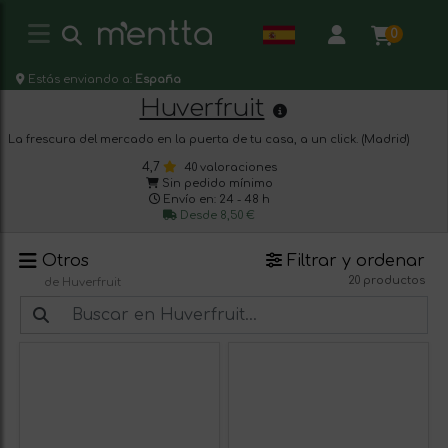
0
Estás enviando a:
España
Huverfruit
La frescura del mercado en la puerta de tu casa, a un click. (Madrid)
4,7
40 valoraciones
Sin pedido mínimo
Envío en: 24 - 48 h
Desde 8,50 €
Otros
Filtrar y ordenar
20 productos
de Huverfruit