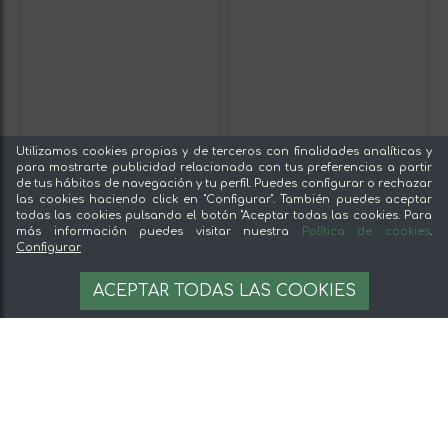
Utilizamos cookies propias y de terceros con finalidades analíticas y
para mostrarte publicidad relacionada con tus preferencias a partir
de tus hábitos de navegación y tu perfil. Puedes configurar o rechazar
las cookies haciendo click en "Configurar". También puedes aceptar
todas las cookies pulsando el botón "Aceptar todas las cookies. Para
más información puedes visitar nuestra
Política de cookies
.
Configurar
ACEITE GIRASOL 25 LTS
ACEITE GIRASOL 5 LTS
ACEPTAR TODAS LAS COOKIES
64,49 €
17,08 €