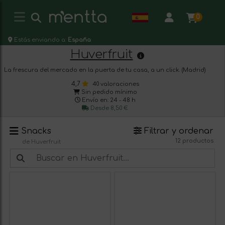
0
Estás enviando a:
España
Huverfruit
La frescura del mercado en la puerta de tu casa, a un click. (Madrid)
4,7
40 valoraciones
Sin pedido mínimo
Envío en: 24 - 48 h
Desde 8,50 €
Snacks
Filtrar y ordenar
12 productos
de Huverfruit