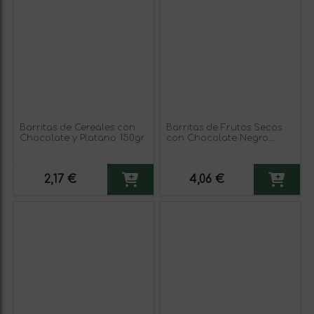
Barritas de Cereales con
Barritas de Frutos Secos
Chocolate y Platano 150gr
con Chocolate Negro
Eliges P4
2,17 €
4,06 €