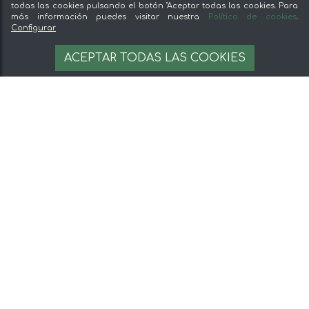
todas las cookies pulsando el botón "Aceptar todas las cookies. Para
más información puedes visitar nuestra
Política de cookies
.
Configurar
ACEPTAR TODAS LAS COOKIES
Patatas Chips Eliges 150g
Patatas Extracrujientes
Eliges 150g
1,98 €
2,29 €