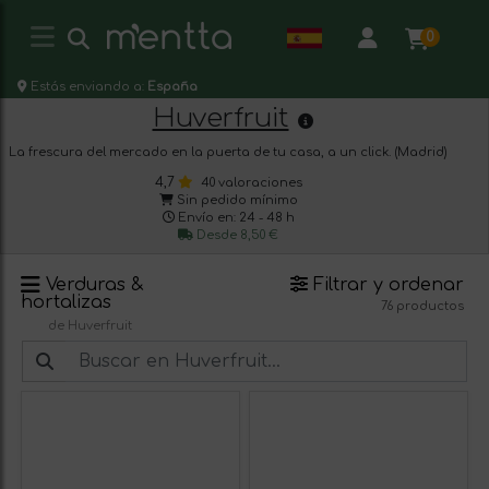
0
Estás enviando a:
España
Huverfruit
La frescura del mercado en la puerta de tu casa, a un click. (Madrid)
4,7
40 valoraciones
Sin pedido mínimo
Envío en: 24 - 48 h
Desde 8,50 €
Verduras &
Filtrar y ordenar
hortalizas
76 productos
de Huverfruit