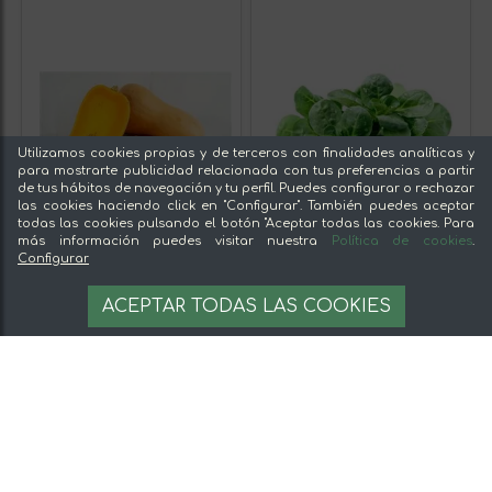
Utilizamos cookies propias y de terceros con finalidades analíticas y
para mostrarte publicidad relacionada con tus preferencias a partir
de tus hábitos de navegación y tu perfil. Puedes configurar o rechazar
las cookies haciendo click en "Configurar". También puedes aceptar
todas las cookies pulsando el botón "Aceptar todas las cookies. Para
más información puedes visitar nuestra
Política de cookies
.
Configurar
ACEPTAR TODAS LAS COOKIES